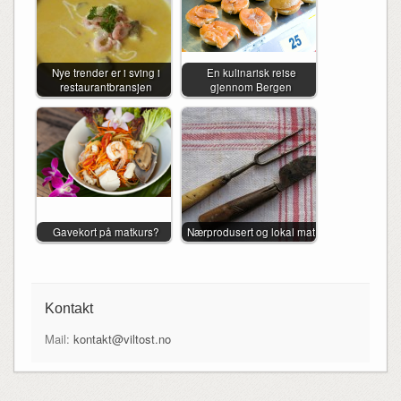
Nye trender er i sving i
En kulinarisk reise
restaurantbransjen
gjennom Bergen
Gavekort på matkurs?
Nærprodusert og lokal mat
Kontakt
Mail:
kontakt@viltost.no