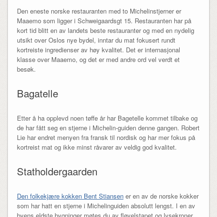
Den eneste norske restauranten med to Michelinstjerner er
Maaemo som ligger i Schweigaardsgt 15. Restauranten har på
kort tid blitt en av landets beste restauranter og med en nydelig
utsikt over Oslos nye bydel, inntar du mat fokusert rundt
kortreiste ingredienser av høy kvalitet. Det er internasjonal
klasse over Maaemo, og det er med andre ord vel verdt et
besøk.
Bagatelle
Etter å ha opplevd noen tøffe år har Bagetelle kommet tilbake og
de har fått seg en stjerne i Michelin-guiden denne gangen. Robert
Lie har endret menyen fra fransk til nordisk og har mer fokus på
kortreist mat og ikke minst råvarer av veldig god kvalitet.
Statholdergaarden
Den folkekjære kokken Bent Stiansen
er en av de norske kokker
som har hatt en stjerne i Michelinguiden absolutt lengst. I en av
byens eldste bygninger møtes du av fløyelstapet og lysekroner